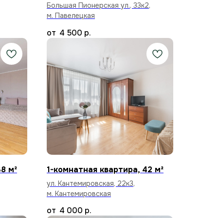
Большая Пионерская ул., 33к2,
м. Павелецкая
4 500
р.
8 м²
1-комнатная квартира, 42 м²
ул. Кантемировская, 22к3,
м. Кантемировская
4 000
р.