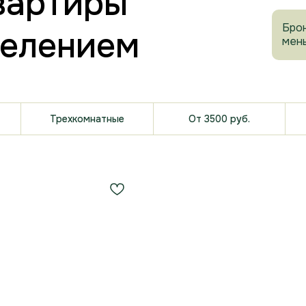
вартиры
Бро
селением
мень
Трехкомнатные
От 3500 руб.