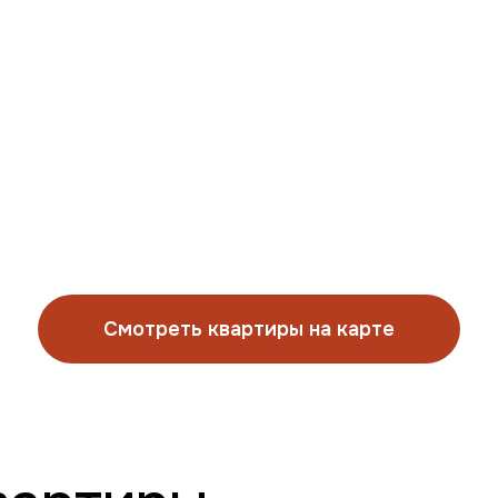
 и клининг
Поддержка 24/7
го стандарта
на весь срок аренды
Смотреть квартиры на карте