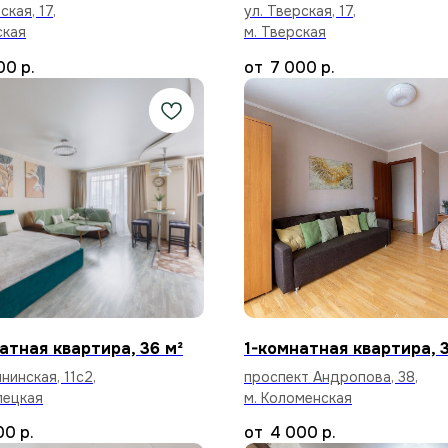
ская, 17,
ул. Тверская, 17,
ская
м. Тверская
00
р.
7 000
р.
атная квартира, 36 м²
1-комнатная квартира, 3
нинская, 11с2,
проспект Андропова, 38,
лецкая
м. Коломенская
00
р.
4 000
р.