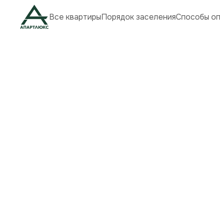
Все квартиры
Порядок заселения
Способы о
Посуточная аренд
рядом с метро в 