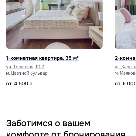
Высокоскоростной интернет в каждой
квартире бесплатно.
Уборка после каждого
1-комнатная квартира, 35 м²
2-комна
арендатора
ул. Троицкая, 10с1,
ул. Карет
Тщательный клининг и дезинфекция
м. Цветной бульвар
м. Маяков
поверхностей, чтобы вы заселились
в абсолютно чистую квартиру.
4 500
р.
6 00
70+ вариантов квартир