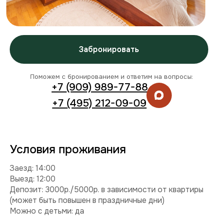
Условия проживания
Заезд: 14:00
Выезд: 12:00
Депозит: 3000р./5000р. в зависимости от квартиры
(может быть повышен в праздничные дни)
Можно с детьми: да
Можно с питомцем: нет
Можно курить: нет
Разрешены вечеринки: нет
Условия раннего заезда и позднего выезда
Смотреть видео
Комплектация
Техника:
холодильник, плита, микроволновка,
стиральная машина, телевизор, фен, утюг.
Интернет и ТВ:
Wi-Fi, телевидение.
Удобства:
балкон, постельное белье, полотенца,
средства гигиены.