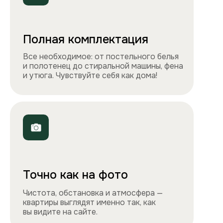
Телефоны
+7 495 212-09-09
+7 909 989-77-88
Электронная почта
info@apartlux.ru
Адрес
г. Москва, м. Бауманская,
Бауманская улица, 43/1, оф. 302
Навигация
Все квартиры
Порядок заселения
Способы оплаты
О нас
Контакты
Сотрудничество