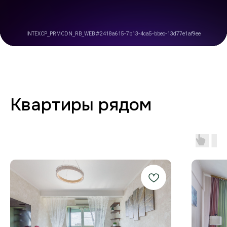
комфорте от бронирования
до выезда
Любая форма оплаты
и отчётность
Предоставляем закрывающие
документы для юр. лиц и отчётности
по командировкам.
Стабильный Wi-Fi