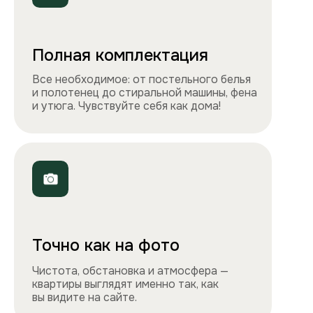
Телефоны
+7 495 212-09-09
+7 909 989-77-88
Электронная почта
info@apartlux.ru
Адрес
г. Москва, м. Бауманская,
Бауманская улица, 43/1, оф. 302
Навигация
Все квартиры
Порядок заселения
Способы оплаты
О нас
Контакты
Сотрудничество