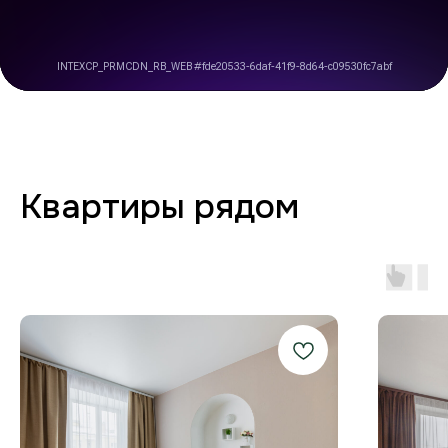
комфорте от бронирования
до выезда
Любая форма оплаты
и отчётность
Предоставляем закрывающие
документы для юр. лиц и отчётности
по командировкам.
Стабильный Wi-Fi