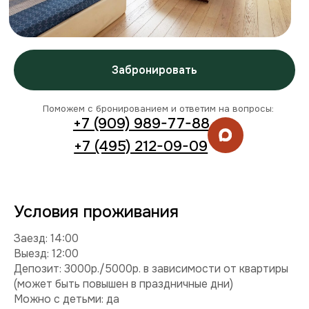
Условия проживания
Заезд: 14:00
Выезд: 12:00
Депозит: 3000р./5000р. в зависимости от квартиры
(может быть повышен в праздничные дни)
Можно с детьми: да
Можно с питомцем: нет
Можно курить: нет
Разрешены вечеринки: нет
Условия раннего заезда и позднего выезда
Смотреть видео
Комплектация
Техника:
кондиционер, холодильник, плита,
микроволновка, стиральная машина, телевизор, фен,
утюг.
Интернет и ТВ:
Wi-Fi, телевидение.
Удобства:
постельное белье, полотенца, средства
гигиены.