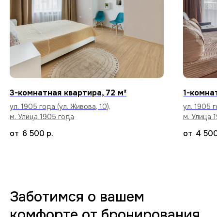
Высокоскоростной интернет в каждой
квартире бесплатно.
Уборка после каждого
3-комнатная квартира, 72 м²
1-комна
арендатора
ул. 1905 года (ул. Живова, 10),
ул. 1905 г
Тщательный клининг и дезинфекция
м. Улица 1905 года
м. Улица 
поверхностей, чтобы вы заселились
в абсолютно чистую квартиру.
6 500
р.
4 50
70+ вариантов квартир