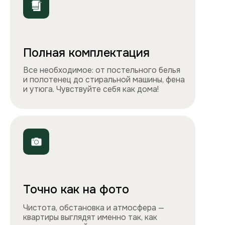
ООО «Столичные квартиры»
Телефоны
+7 495 212-09-09
+7 909 989-77-88
Электронная почта
info@apartlux.ru
Адрес
г. Москва, м. Бауманская,
Бауманская улица, 43/1, оф. 302
Навигация
Все квартиры
Порядок заселения
Способы оплаты
О нас
Контакты
Сотрудничество