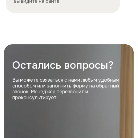
Квартиры
Квартиры посуточно в центре
Квартиры посуточно на востоке
Квартиры посуточно на юге
Квартиры посуточно на севере
Квартиры посуточно на западе
Цены и акции, представленные на сайте,
не являются публичной офертой
Политика конфиденциальности
Cайт разработан и продвигается
ihdigital.ru