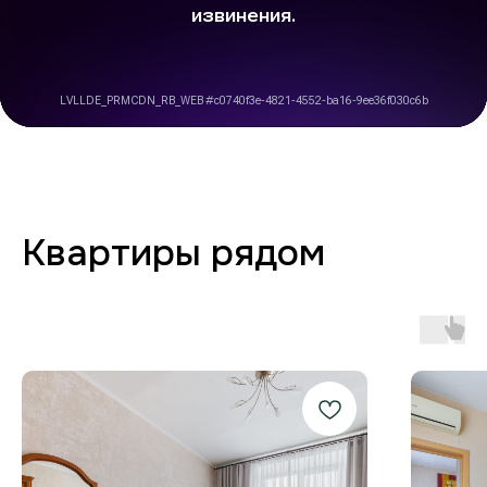
Заботимся о вашем
комфорте от бронирования
до выезда
Любая форма оплаты
и отчётность
Предоставляем закрывающие
документы для юр. лиц и отчётности
по командировкам.