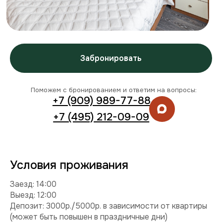
Условия проживания
Заезд: 14:00
Выезд: 12:00
Депозит: 3000р./5000р. в зависимости от квартиры
(может быть повышен в праздничные дни)
Можно с детьми: да
Можно с питомцем: нет
Можно курить: нет
Разрешены вечеринки: нет
Условия раннего заезда и позднего выезда
Смотреть видео
Комплектация
Техника:
кондиционер, холодильник, плита,
микроволновка, стиральная машина, телевизор, фен,
утюг.
Интернет и ТВ:
Wi-Fi, телевидение.
Удобства:
балкон, постельное белье, полотенца,
средства гигиены.