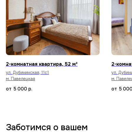
Стабильный Wi-Fi
Высокоскоростной интернет в каждой
квартире бесплатно.
Уборка после каждого
2-комнатная квартира, 52 м²
2-комна
арендатора
ул. Дубининская, 11с1
ул. Дубин
Тщательный клининг и дезинфекция
м. Павелецкая
м. Павеле
поверхностей, чтобы вы заселились
в абсолютно чистую квартиру.
5 000
р.
5 00
70+ вариантов квартир