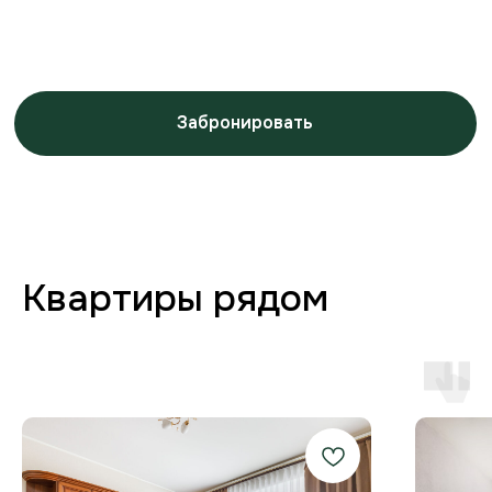
Заботимся о вашем
комфорте от бронирования
до выезда
Любая форма оплаты
и отчётность
Предоставляем закрывающие
документы для юр. лиц и отчётности