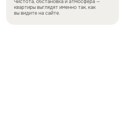
Все квартиры
Порядок заселения
Способы оплаты
О нас
Контакты
Сотрудничество
Квартиры
Квартиры посуточно в центре
Квартиры посуточно на востоке
Квартиры посуточно на юге
Квартиры посуточно на севере
Квартиры посуточно на западе
Цены и акции, представленные на сайте,
не являются публичной офертой
Политика конфиденциальности
Cайт разработан и продвигается
ihdigital.ru