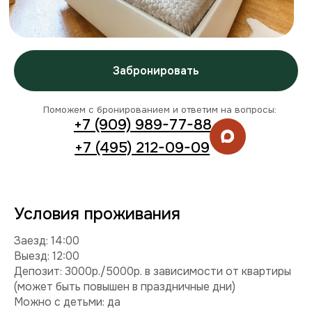
Условия проживания
Заезд: 14:00
Выезд: 12:00
Депозит: 3000р./5000р. в зависимости от квартиры
(может быть повышен в праздничные дни)
Можно с детьми: да
Можно с питомцем: нет
Можно курить: нет
Разрешены вечеринки: нет
Условия раннего заезда и позднего выезда
Комплектация
Техника:
кондиционер, холодильник, плита,
микроволновка, стиральная машина, телевизор, фен,
утюг.
Интернет и ТВ:
Wi-Fi, телевидение.
Удобства:
постельное белье, полотенца, средства
гигиены.