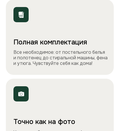
ООО «Столичные квартиры»
Телефоны
+7 495 212-09-09
+7 909 989-77-88
Электронная почта
info@apartlux.ru
Адрес
г. Москва, м. Бауманская,
Бауманская улица, 43/1, оф. 302
Навигация