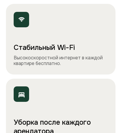
Точно как на фото
Чистота, обстановка и атмосфера —
квартиры выглядят именно так, как
вы видите на сайте.
Остались вопросы?
Вы можете связаться с нами
любым удобным
способом
или заполнить форму на обратный
звонок. Менеджер перезвонит и
проконсультирует.