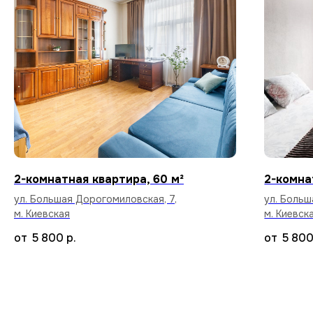
по командировкам.
Стабильный Wi-Fi
Высокоскоростной интернет в каждой
квартире бесплатно.
2-комнатная квартира, 60 м²
2-комна
ул. Большая Дорогомиловская, 7,
ул. Больш
м. Киевская
м. Киевск
5 800
р.
5 80
Уборка после каждого
арендатора
Тщательный клининг и дезинфекция
поверхностей, чтобы вы заселились
в абсолютно чистую квартиру.