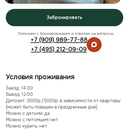
Заезд: 14:00
Выезд: 12:00
Депозит: 3000р./5000р. в зависимости от квартиры
(может быть повышен в праздничные дни)
Можно с детьми: да
Можно с питомцем: нет
Можно курить: нет
Разрешены вечеринки: нет
Условия раннего заезда и позднего выезда
Комплектация
Техника:
холодильник, плита, микроволновка,
стиральная машина, телевизор, фен, утюг.
Интернет и ТВ:
Wi-Fi, телевидение.
Удобства:
балкон, постельное белье, полотенца,
средства гигиены.