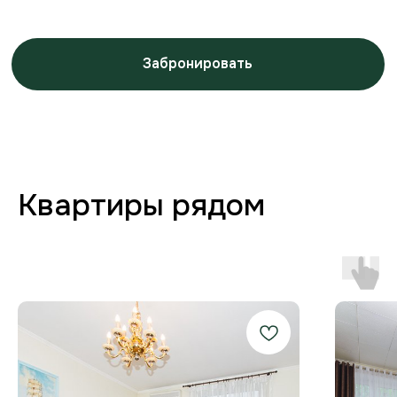
Заботимся о вашем
комфорте от бронирования
до выезда
Любая форма оплаты
и отчётность
Предоставляем закрывающие
документы для юр. лиц и отчётности
по командировкам.