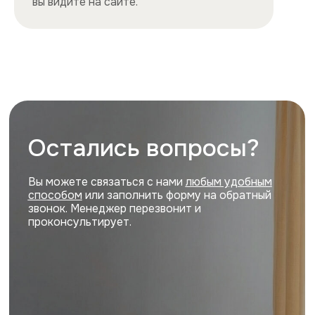
Порядок заселения
Способы оплаты
О нас
Контакты
Сотрудничество
Квартиры
Квартиры посуточно в центре
Квартиры посуточно на востоке
Квартиры посуточно на юге
Квартиры посуточно на севере
Квартиры посуточно на западе
Цены и акции, представленные на сайте,
не являются публичной офертой
Политика конфиденциальности
Cайт разработан и продвигается
ihdigital.ru