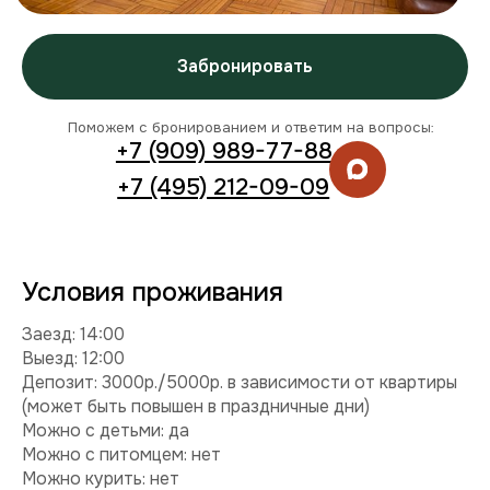
Заезд: 14:00
Выезд: 12:00
Депозит: 3000р./5000р. в зависимости от квартиры
(может быть повышен в праздничные дни)
Можно с детьми: да
Можно с питомцем: нет
Можно курить: нет
Разрешены вечеринки: нет
Условия раннего заезда и позднего выезда
Комплектация
Техника:
кондиционер, холодильник, плита,
микроволновка, стиральная машина, телевизор, фен,
утюг.
Интернет и ТВ:
Wi-Fi, телевидение.
Удобства:
балкон, постельное белье, полотенца,
средства гигиены.