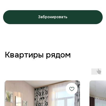
Заботимся о вашем
комфорте от бронирования
до выезда
Любая форма оплаты
и отчётность
Предоставляем закрывающие
документы для юр. лиц и отчётности
по командировкам.