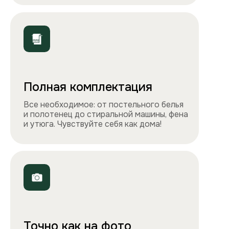
ООО «Столичные квартиры»
Телефоны
+7 495 212-09-09
+7 909 989-77-88
Электронная почта
info@apartlux.ru
Адрес
г. Москва, м. Бауманская,
Бауманская улица, 43/1, оф. 302