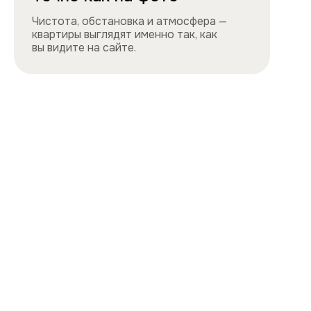
Навигация
Все квартиры
Порядок заселения
Способы оплаты
О нас
Контакты
Сотрудничество
Квартиры
Квартиры посуточно в центре
Квартиры посуточно на востоке
Квартиры посуточно на юге
Квартиры посуточно на севере
Квартиры посуточно на западе
Цены и акции, представленные на сайте,
не являются публичной офертой
Политика конфиденциальности
Cайт разработан и продвигается
ihdigital.ru