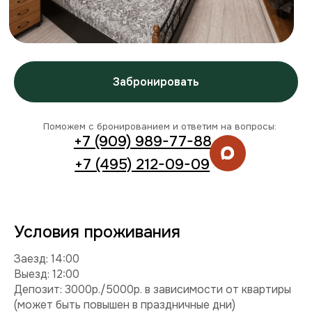
Условия проживания
Заезд: 14:00
Выезд: 12:00
Депозит: 3000р./5000р. в зависимости от квартиры
(может быть повышен в праздничные дни)
Можно с детьми: да
Можно с питомцем: нет
Можно курить: нет
Разрешены вечеринки: нет
Условия раннего заезда и позднего выезда
Комплектация
Техника:
кондиционер, холодильник, плита,
микроволновка, стиральная машина, телевизор, фен,
утюг.
Интернет и ТВ:
Wi-Fi, телевидение.
Удобства:
балкон, постельное белье, полотенца,
средства гигиены.