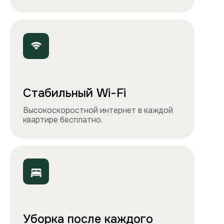
Точно как на фото
Чистота, обстановка и атмосфера —
квартиры выглядят именно так, как
вы видите на сайте.
Остались вопросы?
Вы можете связаться с нами
любым удобным
способом
или заполнить форму на обратный
звонок. Менеджер перезвонит и
проконсультирует.