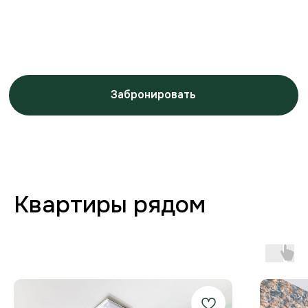
Заботимся о вашем
комфорте от бронирования
до выезда
Любая форма оплаты
и отчётность
Предоставляем закрывающие