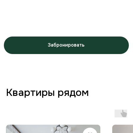
Заботимся о вашем
комфорте от бронирования
до выезда
Любая форма оплаты
и отчётность