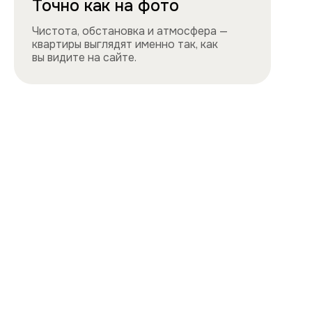
Навигация
Все квартиры
Порядок заселения
Способы оплаты
О нас
Контакты
Сотрудничество
Квартиры
Квартиры посуточно в центре
Квартиры посуточно на востоке
Квартиры посуточно на юге
Квартиры посуточно на севере
Квартиры посуточно на западе
Цены и акции, представленные на сайте,
не являются публичной офертой
Политика конфиденциальности
Cайт разработан и продвигается
ihdigital.ru