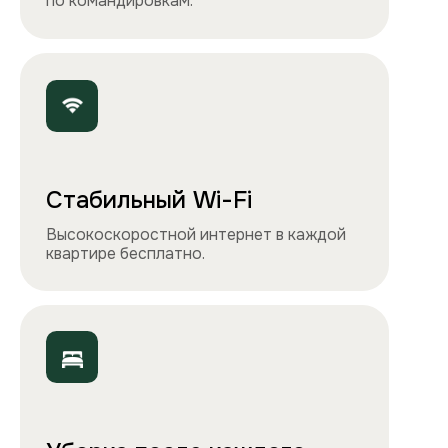
и утюга. Чувствуйте себя как дома!
Точно как на фото
Чистота, обстановка и атмосфера —
квартиры выглядят именно так, как
вы видите на сайте.
Остались вопросы?
Вы можете связаться с нами
любым удобным
способом
или заполнить форму на обратный
звонок. Менеджер перезвонит и