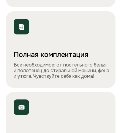
ООО «Столичные квартиры»
Телефоны
+7 495 212-09-09
+7 909 989-77-88
Электронная почта
info@apartlux.ru
Адрес
г. Москва, м. Бауманская,
Бауманская улица, 43/1, оф. 302