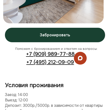
Условия проживания
Заезд: 14:00
Выезд: 12:00
Депозит: 3000р./5000р. в зависимости от квартиры
(может быть повышен в праздничные дни)
Можно с детьми: да
Можно с питомцем: нет
Можно курить: нет
Разрешены вечеринки: нет
Условия раннего заезда и позднего выезда
Комплектация
Техника:
холодильник, плита, микроволновка,
стиральная машина, телевизор, фен, утюг.
Интернет и ТВ:
Wi-Fi, телевидение.
Удобства:
балкон, постельное белье, полотенца,
средства гигиены.