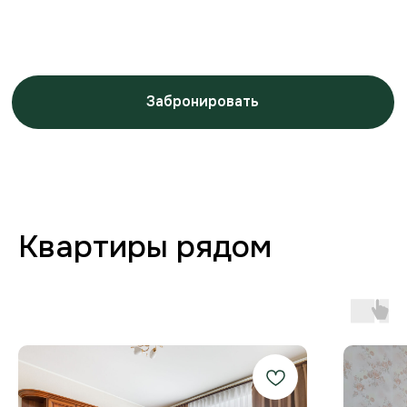
Заботимся о вашем
комфорте от бронирования
до выезда
Любая форма оплаты
и отчётность
Предоставляем закрывающие
документы для юр. лиц и отчётности