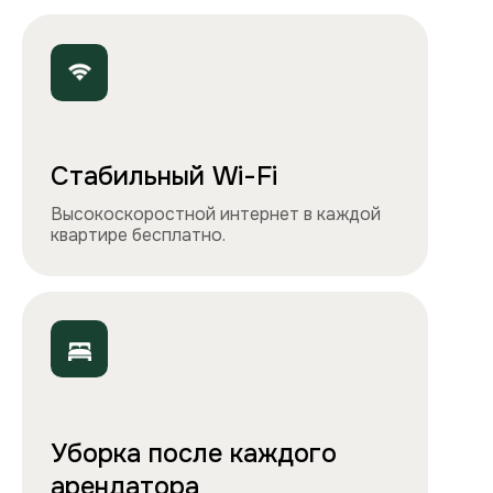
Точно как на фото
Чистота, обстановка и атмосфера —
квартиры выглядят именно так, как
вы видите на сайте.
Остались вопросы?
Вы можете связаться с нами
любым удобным
способом
или заполнить форму на обратный
звонок. Менеджер перезвонит и
проконсультирует.