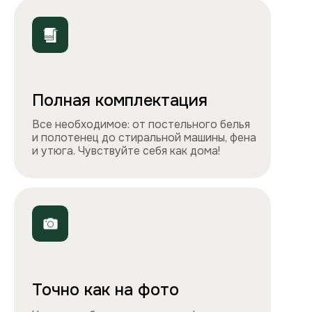
ООО «Столичные квартиры»
Телефоны
+7 495 212-09-09
+7 909 989-77-88
Электронная почта
info@apartlux.ru
Адрес
г. Москва, м. Бауманская,
Бауманская улица, 43/1, оф. 302
Навигация