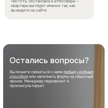
Все квартиры
Порядок заселения
Способы оплаты
О нас
Контакты
Сотрудничество
Квартиры
Квартиры посуточно в центре
Квартиры посуточно на востоке
Квартиры посуточно на юге
Квартиры посуточно на севере
Квартиры посуточно на западе
Цены и акции, представленные на сайте,
не являются публичной офертой
Политика конфиденциальности
Cайт разработан и продвигается
ihdigital.ru