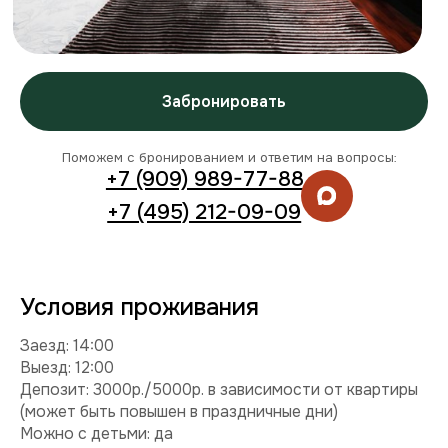
Условия проживания
Заезд: 14:00
Выезд: 12:00
Депозит: 3000р./5000р. в зависимости от квартиры
(может быть повышен в праздничные дни)
Можно с детьми: да
Можно с питомцем: нет
Можно курить: нет
Разрешены вечеринки: нет
Условия раннего заезда и позднего выезда
Комплектация
Техника:
кондиционер, холодильник, плита,
микроволновка, стиральная машина, телевизор, фен,
утюг.
Интернет и ТВ:
Wi-Fi, телевидение.
Удобства:
постельное белье, полотенца, средства
гигиены.