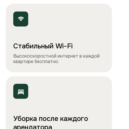
Точно как на фото
Чистота, обстановка и атмосфера —
квартиры выглядят именно так, как
вы видите на сайте.
Остались вопросы?
Вы можете связаться с нами
любым удобным
способом
или заполнить форму на обратный
звонок. Менеджер перезвонит и
проконсультирует.