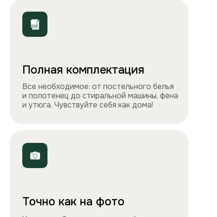
ООО «Столичные квартиры»
Телефоны
+7 495 212-09-09
+7 909 989-77-88
Электронная почта
info@apartlux.ru
Адрес
г. Москва, м. Бауманская,
Бауманская улица, 43/1, оф. 302
Навигация