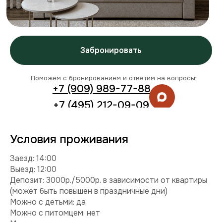
Заезд: 14:00
Выезд: 12:00
Депозит: 3000р./5000р. в зависимости от квартиры
(может быть повышен в праздничные дни)
Можно с детьми: да
Можно с питомцем: нет
Можно курить: нет
Разрешены вечеринки: нет
Условия раннего заезда и позднего выезда
Комплектация
Техника:
холодильник, плита, микроволновка,
стиральная машина, телевизор, фен, утюг.
Интернет и ТВ:
Wi-Fi, телевидение.
Удобства:
балкон, постельное белье, полотенца,
средства гигиены.