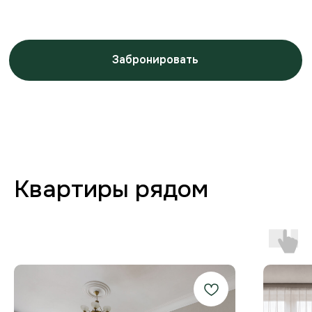
Заботимся о вашем
комфорте от бронирования
до выезда
Любая форма оплаты
и отчётность
Предоставляем закрывающие
документы для юр. лиц и отчётности