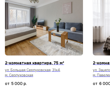
по командировкам.
Стабильный Wi-Fi
Высокоскоростной интернет в каждой
квартире бесплатно.
2-комнатная квартира, 75 м²
2-комна
ул. Большая Серпуховская, 31к4,
ул. Зацепс
м. Серпуховская
м. Павеле
5 000
р.
6 00
Уборка после каждого
арендатора
Тщательный клининг и дезинфекция
поверхностей, чтобы вы заселились
в абсолютно чистую квартиру.