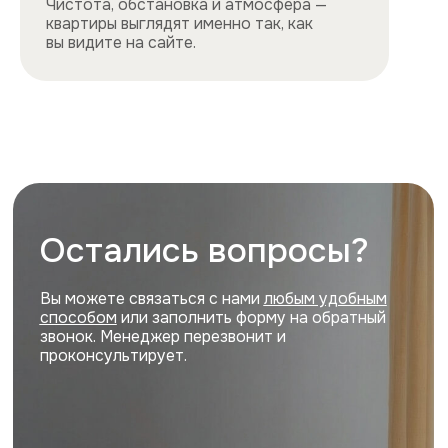
Все квартиры
Порядок заселения
Способы оплаты
О нас
Контакты
Сотрудничество
Квартиры
Квартиры посуточно в центре
Квартиры посуточно на востоке
Квартиры посуточно на юге
Квартиры посуточно на севере
Квартиры посуточно на западе
Цены и акции, представленные на сайте,
не являются публичной офертой
Политика конфиденциальности
Cайт разработан и продвигается
ihdigital.ru