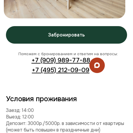
Условия проживания
Заезд: 14:00
Выезд: 12:00
Депозит: 3000р./5000р. в зависимости от квартиры
(может быть повышен в праздничные дни)
Можно с детьми: да
Можно с питомцем: нет
Можно курить: нет
Разрешены вечеринки: нет
Условия раннего заезда и позднего выезда
Смотреть видео
Комплектация
Техника:
кондиционер, холодильник, плита,
микроволновка, стиральная машина, телевизор, фен,
утюг.
Интернет и ТВ:
Wi-Fi, телевидение.
Удобства:
балкон, постельное белье, полотенца,
средства гигиены.