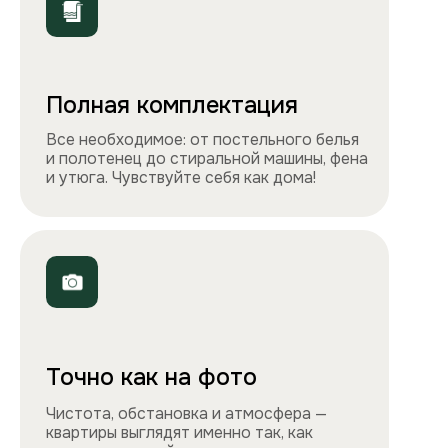
ООО «Столичные квартиры»
Телефоны
+7 495 212-09-09
+7 909 989-77-88
Электронная почта
info@apartlux.ru
Адрес
г. Москва, м. Бауманская,
Бауманская улица, 43/1, оф. 302
Навигация
Все квартиры
Порядок заселения
Способы оплаты
О нас
Контакты
Сотрудничество