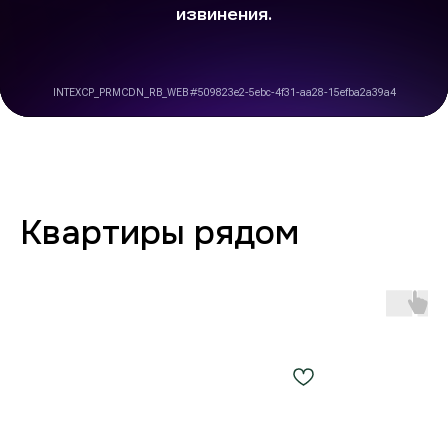
Заботимся о вашем
комфорте от бронирования
до выезда
Любая форма оплаты
и отчётность
Предоставляем закрывающие
документы для юр. лиц и отчётности
по командировкам.