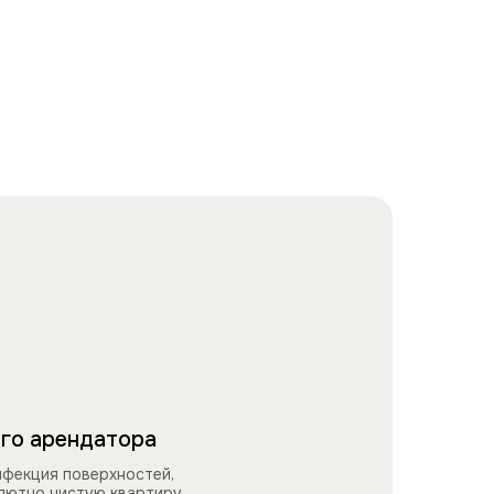
го арендатора
нфекция поверхностей,
олютно чистую квартиру.