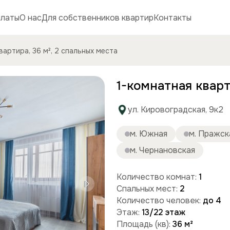
платы
О нас
Для собственников квартир
Контакты
вартира, 36 м², 2 спальных места
1-комнатная кварт
ул. Кировоградская, 9к2
м. Южная
м. Пражск
м. Чернановская
Количество комнат:
1
Спальных мест:
2
Количество человек:
до 4
Этаж:
13/22 этаж
Площадь (кв):
36 м²