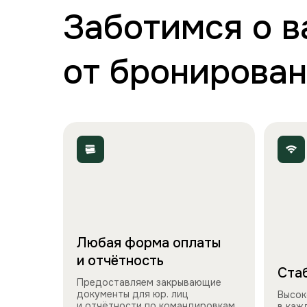
Заботимся о 
от бронирован
Любая форма оплаты
и отчётность
Стаб
Предоставляем закрывающие
документы для юр. лиц
Высок
и отчётности по командировкам.
в каж