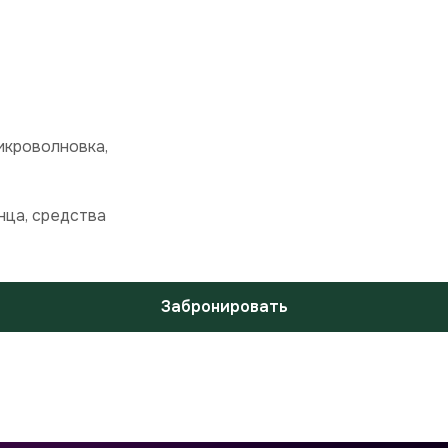
икроволновка,
нца, средства
Забронировать