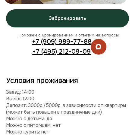
Заезд: 14:00
Выезд: 12:00
Депозит: 3000р./5000р. в зависимости от квартиры
(может быть повышен в праздничные дни)
Можно с детьми: да
Можно с питомцем: нет
Можно курить: нет
Разрешены вечеринки: нет
Условия раннего заезда и позднего выезда
Смотреть видео
Комплектация
Техника:
кондиционер, холодильник, плита,
микроволновка, стиральная машина, телевизор, фен,
утюг.
Интернет и ТВ:
Wi-Fi, телевидение.
Удобства:
балкон, постельное белье, полотенца,
средства гигиены.