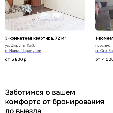
квартире бесплатно.
3-комнатная квартира, 72 м²
1-комна
Уборка после каждого
арендатора
ул. Цюрупы, 15к3,
проспект 
м. Новые Черемушки
м. Юго-З
Тщательный клининг и дезинфекция
поверхностей, чтобы вы заселились
5 800
р.
4 00
в абсолютно чистую квартиру.
70+ вариантов квартир