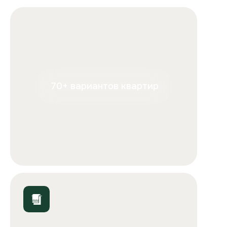
+7
Отправляя форму, вы подтверждаете, что ознакомились с
условиями
обработки персональных данных
и
соглашаетесь с ними.
Отправить
ООО «Столичные квартиры»
Телефоны