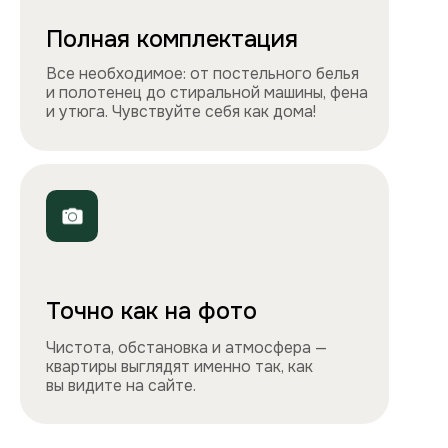
+7 495 212-09-09
+7 909 989-77-88
Электронная почта
info@apartlux.ru
Адрес
г. Москва, м. Бауманская,
Бауманская улица, 43/1, оф. 302
Навигация
Все квартиры
Порядок заселения
Способы оплаты
О нас
Контакты
Сотрудничество
Квартиры