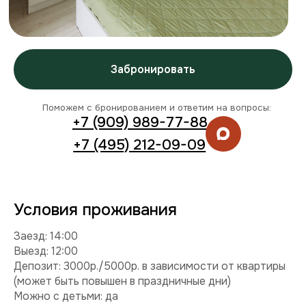
Условия проживания
Заезд: 14:00
Выезд: 12:00
Депозит: 3000р./5000р. в зависимости от квартиры
(может быть повышен в праздничные дни)
Можно с детьми: да
Можно с питомцем: нет
Можно курить: нет
Разрешены вечеринки: нет
Условия раннего заезда и позднего выезда
Смотреть видео
Комплектация
Техника:
кондиционер, холодильник, плита,
микроволновка, стиральная машина, телевизор, фен,
утюг.
Интернет и ТВ:
Wi-Fi, телевидение.
Удобства:
постельное белье, полотенца, средства
гигиены.