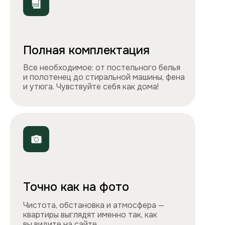
ООО «Столичные квартиры»
Телефоны
+7 495 212-09-09
+7 909 989-77-88
Электронная почта
info@apartlux.ru
Адрес
г. Москва, м. Бауманская,
Бауманская улица, 43/1, оф. 302
Навигация
Все квартиры
Порядок заселения
Способы оплаты
О нас
Контакты
Сотрудничество