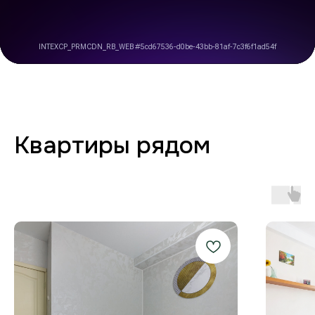
Заботимся о вашем
комфорте от бронирования
до выезда
Любая форма оплаты
и отчётность
Предоставляем закрывающие
документы для юр. лиц и отчётности
по командировкам.