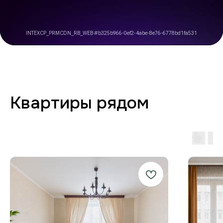
комфорте от бронирования
до выезда
Любая форма оплаты
и отчётность
Предоставляем закрывающие
документы для юр. лиц и отчётности
по командировкам.
Стабильный Wi-Fi