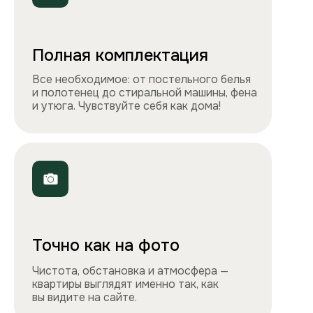
Телефоны
+7 495 212-09-09
+7 909 989-77-88
Электронная почта
info@apartlux.ru
Адрес
г. Москва, м. Бауманская,
Бауманская улица, 43/1, оф. 302
Навигация
Все квартиры
Порядок заселения
Способы оплаты
О нас
Контакты
Сотрудничество