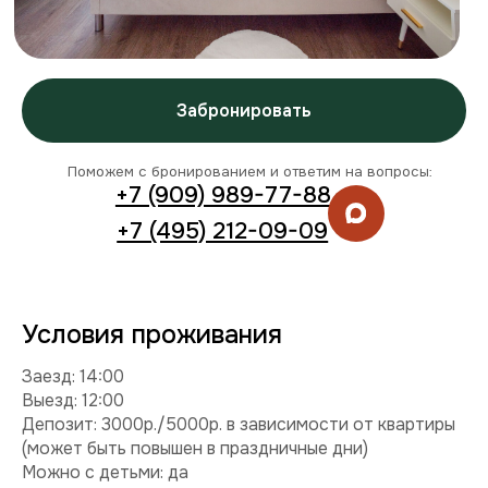
Условия проживания
Заезд: 14:00
Выезд: 12:00
Депозит: 3000р./5000р. в зависимости от квартиры
(может быть повышен в праздничные дни)
Можно с детьми: да
Можно с питомцем: нет
Можно курить: нет
Разрешены вечеринки: нет
Условия раннего заезда и позднего выезда
Смотреть видео
Комплектация
Техника:
холодильник, плита, микроволновка,
стиральная машина, телевизор, фен, утюг.
Интернет и ТВ:
Wi-Fi, телевидение.
Удобства:
балкон, постельное белье, полотенца,
средства гигиены.