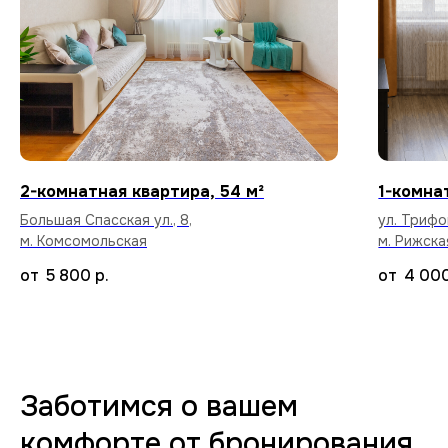
Высокоскоростной интернет в каждой
квартире бесплатно.
Уборка после каждого
2-комнатная квартира, 54 м²
1-комна
арендатора
Большая Спасская ул., 8,
ул. Трифо
Тщательный клининг и дезинфекция
м. Комсомольская
м. Рижска
поверхностей, чтобы вы заселились
в абсолютно чистую квартиру.
5 800
р.
4 00
70+ вариантов квартир