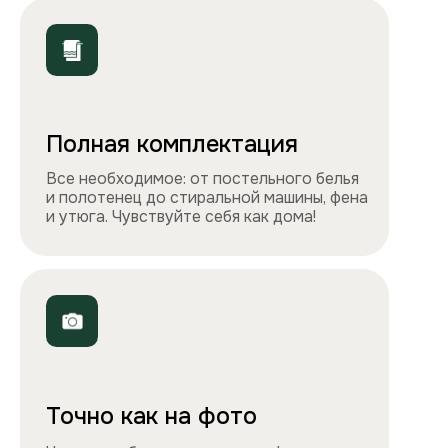
ООО «Столичные квартиры»
Телефоны
+7 495 212-09-09
+7 909 989-77-88
Электронная почта
info@apartlux.ru
Адрес
г. Москва, м. Бауманская,
Бауманская улица, 43/1, оф. 302
Навигация