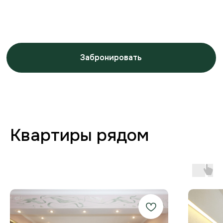
Заботимся о вашем
комфорте от бронирования
до выезда
Любая форма оплаты
и отчётность
Предоставляем закрывающие
документы для юр. лиц и отчётности