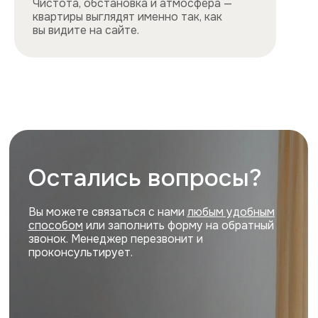
Все квартиры
Порядок заселения
Способы оплаты
О нас
Контакты
Сотрудничество
Квартиры
Квартиры посуточно в центре
Квартиры посуточно на востоке
Квартиры посуточно на юге
Квартиры посуточно на севере
Квартиры посуточно на западе
Цены и акции, представленные на сайте,
не являются публичной офертой
Политика конфиденциальности
Cайт разработан и продвигается
ihdigital.ru