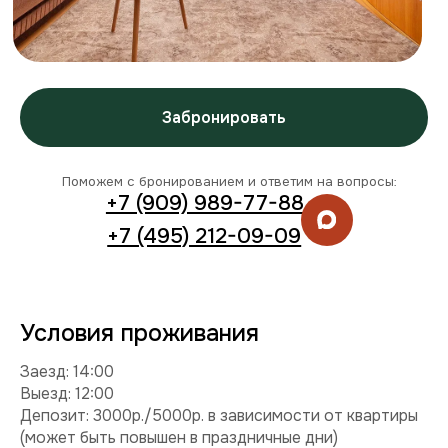
Условия проживания
Заезд: 14:00
Выезд: 12:00
Депозит: 3000р./5000р. в зависимости от квартиры
(может быть повышен в праздничные дни)
Можно с детьми: да
Можно с питомцем: нет
Можно курить: нет
Разрешены вечеринки: нет
Условия раннего заезда и позднего выезда
Комплектация
Техника:
кондиционер, холодильник, плита,
микроволновка, стиральная машина, телевизор,
фен, утюг.
Интернет и ТВ:
Wi-Fi, телевидение.
Удобства:
постельное белье, полотенца,
средства гигиены.