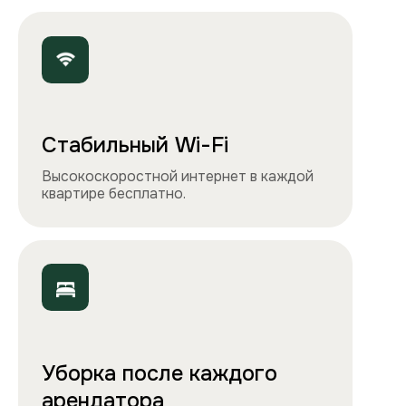
Точно как на фото
Чистота, обстановка и атмосфера —
квартиры выглядят именно так, как
вы видите на сайте.
Остались вопросы?
Вы можете связаться с нами
любым удобным
способом
или заполнить форму на обратный
звонок. Менеджер перезвонит и
проконсультирует.