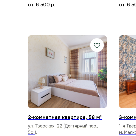
6 500
р.
6 5
2-комнатная квартира, 58 м²
3-комн
ул. Тверская, 22 (Дегтярный пер.,
1-я Тве
5с1),
м. Маяк