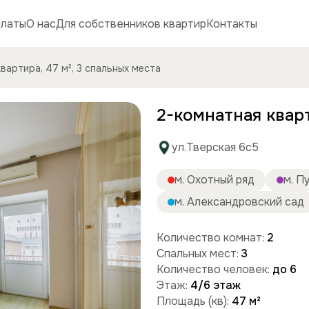
платы
О нас
Для собственников квартир
Контакты
вартира, 47 м², 3 спальных места
2-комнатная кварт
ул.Тверская 6с5
м. Охотный ряд
м. П
м. Александровский сад
Количество комнат:
2
Спальных мест:
3
Количество человек:
до 6
Этаж:
4/6 этаж
Площадь (кв):
47 м²