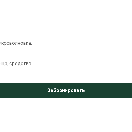
икроволновка,
нца, средства
Забронировать