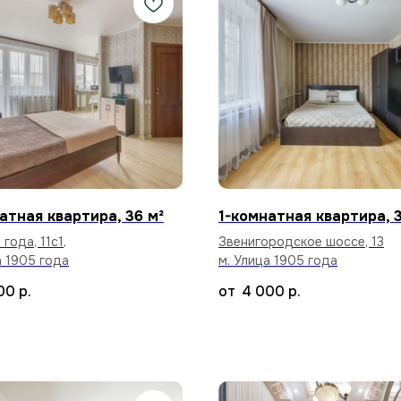
атная квартира, 36 м²
1-комнатная квартира, 3
 года, 11с1,
Звенигородское шоссе, 13
а 1905 года
м. Улица 1905 года
00
р.
4 000
р.