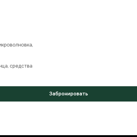
икроволновка,
нца, средства
Забронировать