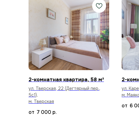
2-комнатная квартира, 58 м²
2-комн
ул. Тверская, 22 (Дегтярный пер.,
ул. Кар
5с1),
м. Маяк
м. Тверская
6 0
7 000
р.