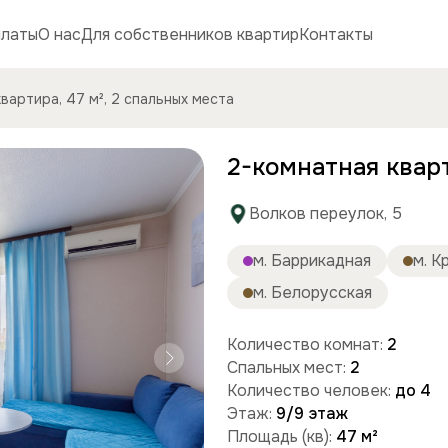
платы
О нас
Для собственников квартир
Контакты
вартира, 47 м², 2 спальных места
2-комнатная кварт
Волков переулок, 5
м. Баррикадная
м. К
м. Белорусская
Количество комнат:
2
Спальных мест:
2
Количество человек:
до 4
Этаж:
9/9 этаж
Площадь (кв):
47 м²