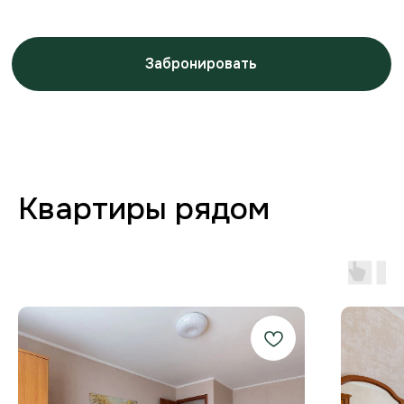
Заботимся о вашем
комфорте от бронирования
до выезда
Любая форма оплаты
и отчётность
Предоставляем закрывающие
документы для юр. лиц и отчётности
по командировкам.