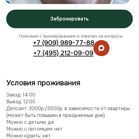
Заезд: 14:00
Выезд: 12:00
Депозит: 3000р./5000р. в зависимости от квартиры
(может быть повышен в праздничные дни)
Можно с детьми: да
Можно с питомцем: нет
Можно курить: нет
Разрешены вечеринки: нет
Условия раннего заезда и позднего выезда
Комплектация
Техника:
кондиционер, холодильник, плита,
микроволновка, стиральная машина, телевизор, фен,
утюг.
Интернет и ТВ:
Wi-Fi, телевидение.
Удобства:
балкон, постельное белье, полотенца,
средства гигиены.