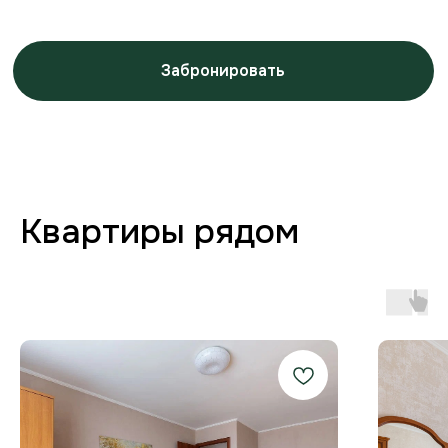
Заботимся о вашем
комфорте от бронирования
до выезда
Любая форма оплаты
и отчётность
Предоставляем закрывающие
документы для юр. лиц и отчётности
по командировкам.