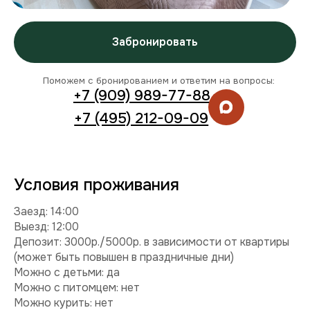
Заезд: 14:00
Выезд: 12:00
Депозит: 3000р./5000р. в зависимости от квартиры
(может быть повышен в праздничные дни)
Можно с детьми: да
Можно с питомцем: нет
Можно курить: нет
Разрешены вечеринки: нет
Условия раннего заезда и позднего выезда
Комплектация
Техника:
кондиционер, холодильник, плита,
микроволновка, стиральная машина, телевизор, фен,
утюг.
Интернет и ТВ:
Wi-Fi, телевидение.
Удобства:
балкон, постельное белье, полотенца,
средства гигиены.