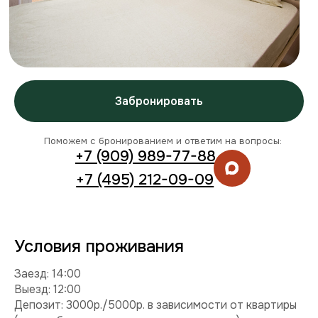
Условия проживания
Заезд: 14:00
Выезд: 12:00
Депозит: 3000р./5000р. в зависимости от квартиры
(может быть повышен в праздничные дни)
Можно с детьми: да
Можно с питомцем: нет
Можно курить: нет
Разрешены вечеринки: нет
Условия раннего заезда и позднего выезда
Комплектация
Техника:
холодильник, плита, микроволновка,
стиральная машина, телевизор, фен, утюг.
Интернет и ТВ:
Wi-Fi, телевидение.
Удобства:
постельное белье, полотенца, средства
гигиены.