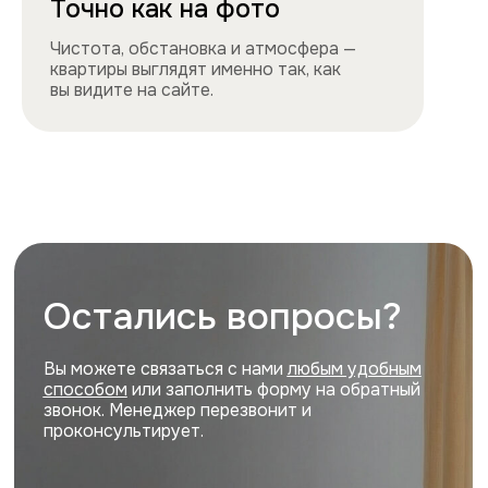
Навигация
Все квартиры
Порядок заселения
Способы оплаты
О нас
Контакты
Сотрудничество
Квартиры
Квартиры посуточно в центре
Квартиры посуточно на востоке
Квартиры посуточно на юге
Квартиры посуточно на севере
Квартиры посуточно на западе
Цены и акции, представленные на сайте,
не являются публичной офертой
Политика конфиденциальности
Cайт разработан и продвигается
ihdigital.ru