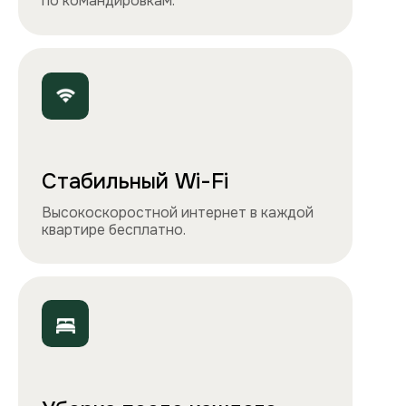
и утюга. Чувствуйте себя как дома!
Точно как на фото
Чистота, обстановка и атмосфера —
квартиры выглядят именно так, как
вы видите на сайте.
Остались вопросы?
Вы можете связаться с нами
любым удобным
способом
или заполнить форму на обратный
звонок. Менеджер перезвонит и