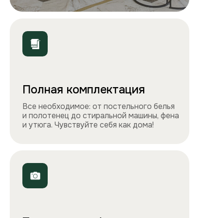
ООО «Столичные квартиры»
Телефоны
+7 495 212-09-09
+7 909 989-77-88
Электронная почта
info@apartlux.ru
Адрес
г. Москва, м. Бауманская,
Бауманская улица, 43/1, оф. 302