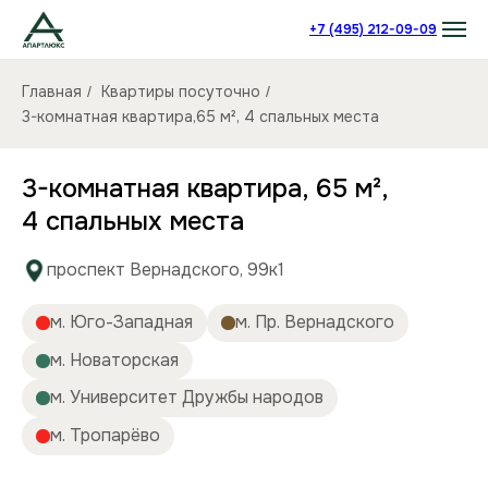
+7 (495) 212-09-09
Главная
Квартиры посуточно
/
/
3-комнатная квартира,65 м², 4 спальных места
3-комнатная квартира, 65 м²,
4 спальных места
проспект Вернадского, 99к1
м. Юго-Западная
м. Пр. Вернадского
м. Новаторская
м. Университет Дружбы народов
м. Тропарёво
Количество комнат:
3
Спальных мест:
4
Количество человек:
до 8
Этаж:
5/9 этаж
Площадь (кв):
65 м²