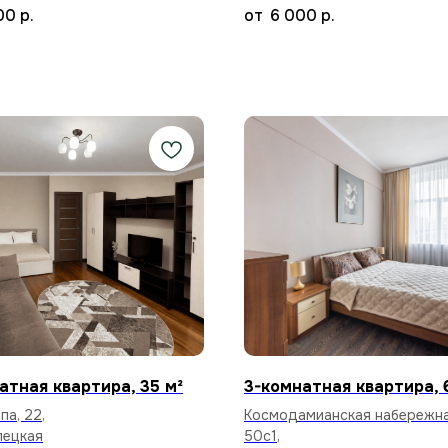
00
р.
6 000
р.
атная квартира, 35 м²
3-комнатная квартира, 
па, 22,
Космодамианская набережна
лецкая
50с1,