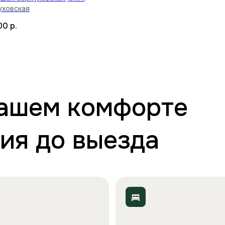
уховская
00
р.
вашем комфорте
ия до выезда