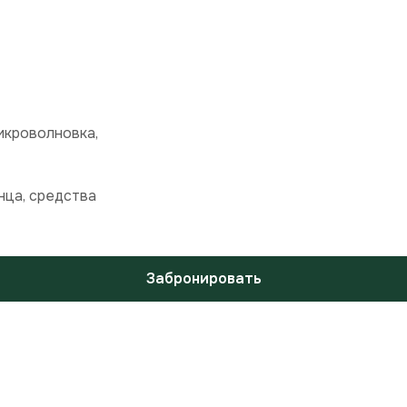
икроволновка,
нца, средства
Забронировать