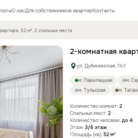
платы
О нас
Для собственников квартир
Контакты
вартира, 52 м², 2 спальных места
2-комнатная кварт
ул. Дубининская, 11с1
м. Павелецкая
м. С
м. Тульская
м. Таган
Количество комнат:
2
Спальных мест:
2
Количество человек:
до 4
Этаж:
3/6 этаж
Площадь (кв):
52 м²