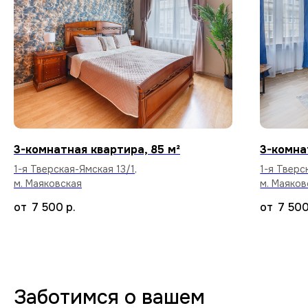
Стабильный Wi-Fi
Высокоскоростной интернет в каждой
квартире бесплатно.
Уборка после каждого
3-комнатная квартира, 85 м²
3-комна
арендатора
1-я Тверская-Ямская 13/1,
1-я Тверс
Тщательный клининг и дезинфекция
м. Маяковская
м. Маяков
поверхностей, чтобы вы заселились
в абсолютно чистую квартиру.
7 500
р.
7 50
70+ вариантов квартир