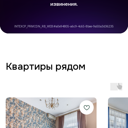
Заботимся о вашем
комфорте от бронирования
до выезда
Любая форма оплаты
и отчётность
Предоставляем закрывающие
документы для юр. лиц и отчётности
по командировкам.