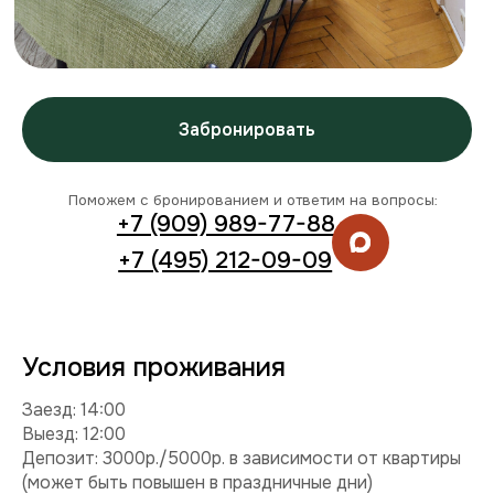
Условия проживания
Заезд: 14:00
Выезд: 12:00
Депозит: 3000р./5000р. в зависимости от квартиры
(может быть повышен в праздничные дни)
Можно с детьми: да
Можно с питомцем: нет
Можно курить: нет
Разрешены вечеринки: нет
Условия раннего заезда и позднего выезда
Смотреть видео
Комплектация
Техника:
кондиционер, холодильник, плита,
микроволновка, стиральная машина, телевизор, фен,
утюг.
Интернет и ТВ:
Wi-Fi, телевидение.
Удобства:
балкон, постельное белье, полотенца,
средства гигиены.