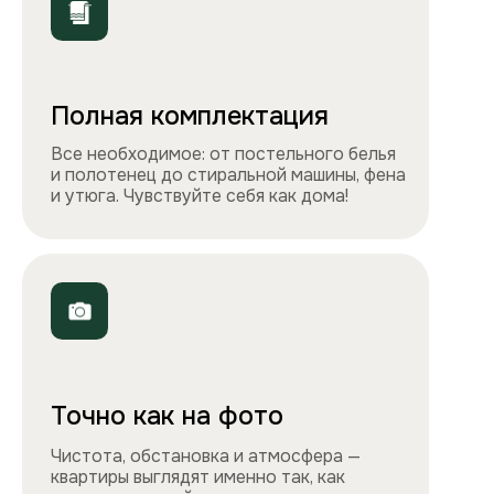
ООО «Столичные квартиры»
Телефоны
+7 495 212-09-09
+7 909 989-77-88
Электронная почта
info@apartlux.ru
Адрес
г. Москва, м. Бауманская,
Бауманская улица, 43/1, оф. 302
Навигация
Все квартиры
Порядок заселения
Способы оплаты
О нас
Контакты
Сотрудничество