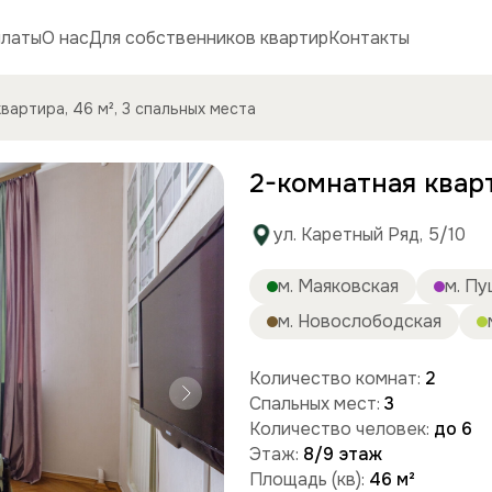
платы
О нас
Для собственников квартир
Контакты
вартира, 46 м², 3 спальных места
2-комнатная кварт
ул. Каретный Ряд, 5/10
м. Маяковская
м. П
м. Новослободская
Количество комнат:
2
Спальных мест:
3
Количество человек:
до 6
Этаж:
8/9 этаж
Площадь (кв):
46 м²