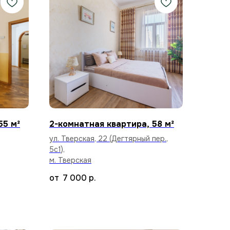
55 м²
2-комнатная квартира, 58 м²
ул. Тверская, 22 (Дегтярный пер.,
5с1),
м. Тверская
7 000
р.