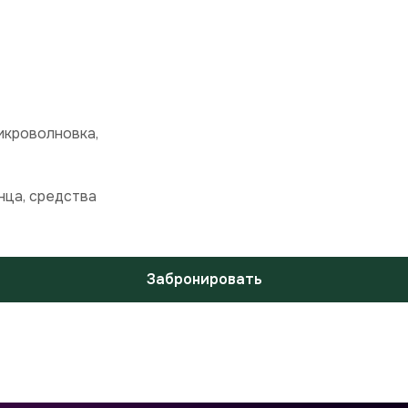
икроволновка,
нца, средства
Забронировать