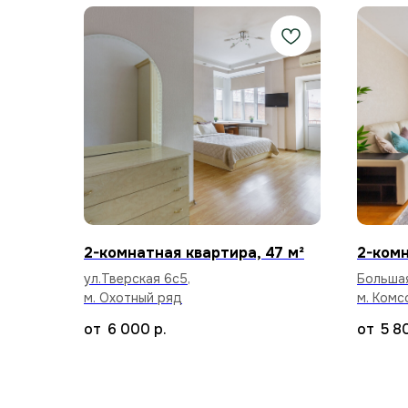
2-комнатная квартира, 47 м²
2-комн
ул.Тверская 6с5,
Большая
м. Охотный ряд
м. Комс
6 000
р.
5 8