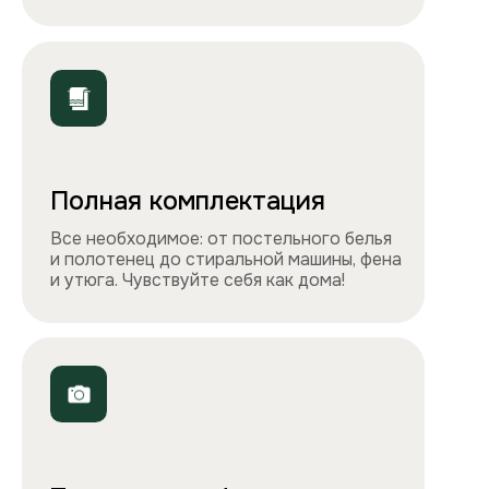
ООО «Столичные квартиры»
Телефоны
+7 495 212-09-09
+7 909 989-77-88
Электронная почта
info@apartlux.ru
Адрес
г. Москва, м. Бауманская,
Бауманская улица, 43/1, оф. 302