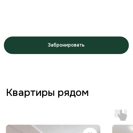
Заботимся о вашем
комфорте от бронирования
до выезда
Любая форма оплаты
и отчётность