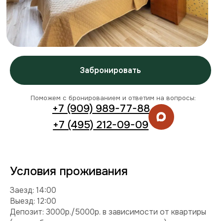
Условия проживания
Заезд: 14:00
Выезд: 12:00
Депозит: 3000р./5000р. в зависимости от квартиры
(может быть повышен в праздничные дни)
Можно с детьми: да
Можно с питомцем: нет
Можно курить: нет
Разрешены вечеринки: нет
Условия раннего заезда и позднего выезда
Комплектация
Техника:
кондиционер, холодильник, плита,
микроволновка, стиральная машина, телевизор, фен,
утюг.
Интернет и ТВ:
Wi-Fi, телевидение.
Удобства:
балкон, постельное белье, полотенца,
средства гигиены.