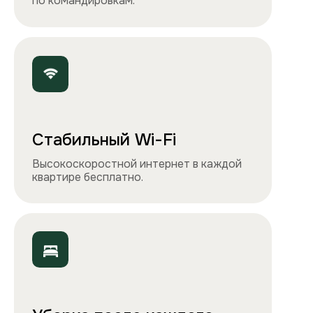
и утюга. Чувствуйте себя как дома!
Точно как на фото
Чистота, обстановка и атмосфера —
квартиры выглядят именно так, как
вы видите на сайте.
Остались вопросы?
Вы можете связаться с нами
любым удобным
способом
или заполнить форму на обратный
звонок. Менеджер перезвонит и