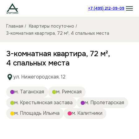
+7 (495) 212-09-09
Главная
Квартиры посуточно
/
/
3-комнатная квартира, 72 м², 4 спальных места
3-комнатная квартира, 72 м²,
4 спальных места
ул. Нижегородская, 12
м. Таганская
м. Римская
м. Крестьянская застава
м. Пролетарская
м. Площадь Ильича
м. Калитники
Количество комнат:
3
Спальных мест:
4
Количество человек:
до 8
Этаж:
6/9 этаж
Площадь (кв):
72 м²