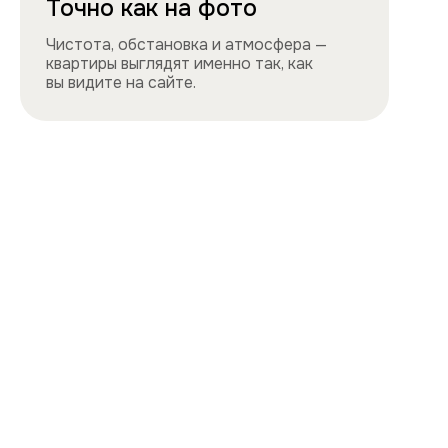
Навигация
Все квартиры
Порядок заселения
Способы оплаты
О нас
Контакты
Сотрудничество
Квартиры
Квартиры посуточно в центре
Квартиры посуточно на востоке
Квартиры посуточно на юге
Квартиры посуточно на севере
Квартиры посуточно на западе
Цены и акции, представленные на сайте,
не являются публичной офертой
Политика конфиденциальности
Cайт разработан и продвигается
ihdigital.ru