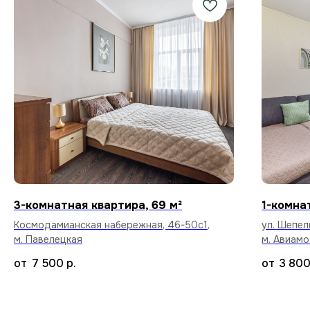
Предоставляем закрывающие
документы для юр. лиц и отчётности
по командировкам.
Стабильный Wi-Fi
Высокоскоростной интернет в каждой
квартире бесплатно.
3-комнатная квартира, 69 м²
1-комна
Космодамианская набережная, 46-50с1,
ул. Шепел
м. Павелецкая
м. Авиам
Уборка после каждого
7 500
р.
3 80
арендатора
Тщательный клининг и дезинфекция
поверхностей, чтобы вы заселились