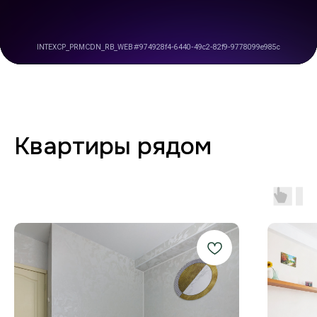
Заботимся о вашем
комфорте от бронирования
до выезда
Любая форма оплаты
и отчётность
Предоставляем закрывающие
документы для юр. лиц и отчётности
по командировкам.