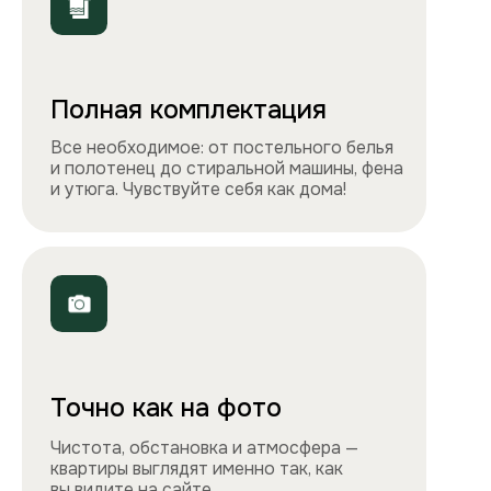
ООО «Столичные квартиры»
Телефоны
+7 495 212-09-09
+7 909 989-77-88
Электронная почта
info@apartlux.ru
Адрес
г. Москва, м. Бауманская,
Бауманская улица, 43/1, оф. 302
Навигация
Все квартиры
Порядок заселения
Способы оплаты
О нас
Контакты
Сотрудничество