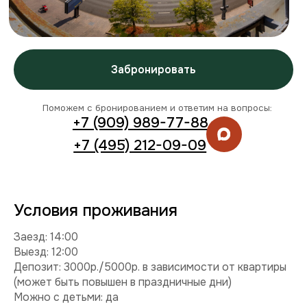
Условия проживания
Заезд: 14:00
Выезд: 12:00
Депозит: 3000р./5000р. в зависимости от квартиры
(может быть повышен в праздничные дни)
Можно с детьми: да
Можно с питомцем: нет
Можно курить: нет
Разрешены вечеринки: нет
Условия раннего заезда и позднего выезда
Смотреть видео
Комплектация
Техника:
кондиционер, холодильник, плита,
микроволновка, стиральная машина, телевизор, фен,
утюг.
Интернет и ТВ:
Wi-Fi, телевидение.
Удобства:
постельное белье, полотенца, средства
гигиены.