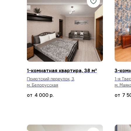
1-комнатная квартира, 38 м²
3-комн
Приютский переулок, 3,
1-я Тве
м. Белорусская
м. Маяк
4 000
р.
7 5