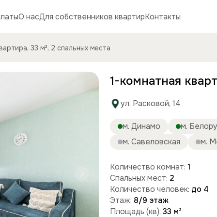
платы
О нас
Для собственников квартир
Контакты
вартира, 33 м², 2 спальных места
1-комнатная кварт
ул. Расковой, 14
м. Динамо
м. Белор
м. Савеловская
м. 
Количество комнат:
1
Спальных мест:
2
Количество человек:
до 4
Этаж:
8/9 этаж
Площадь (кв):
33 м²