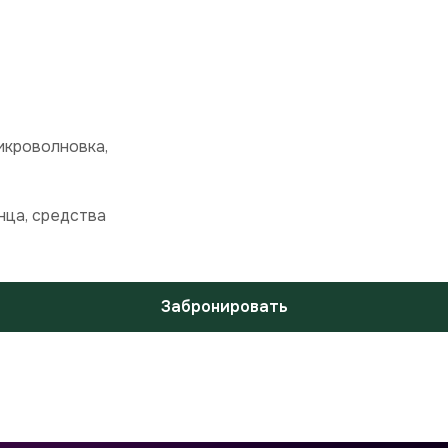
икроволновка,
нца, средства
Забронировать