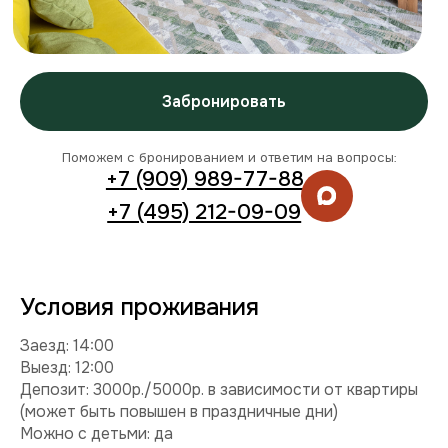
Условия проживания
Заезд: 14:00
Выезд: 12:00
Депозит: 3000р./5000р. в зависимости от квартиры
(может быть повышен в праздничные дни)
Можно с детьми: да
Можно с питомцем: нет
Можно курить: нет
Разрешены вечеринки: нет
Условия раннего заезда и позднего выезда
Смотреть видео
Комплектация
Техника:
холодильник, плита, микроволновка,
стиральная машина, телевизор, фен, утюг.
Интернет и ТВ:
Wi-Fi, телевидение.
Удобства:
балкон, постельное белье, полотенца,
средства гигиены.