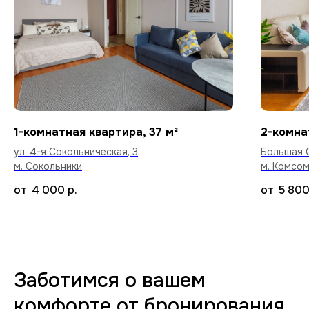
Высокоскоростной интернет в каждой
квартире бесплатно.
Уборка после каждого
1-комнатная квартира, 37 м²
2-комна
арендатора
ул. 4-я Сокольническая, 3,
Большая С
Тщательный клининг и дезинфекция
м. Сокольники
м. Комсо
поверхностей, чтобы вы заселились
в абсолютно чистую квартиру.
4 000
р.
5 80
70+ вариантов квартир