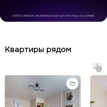
комфорте от бронирования
до выезда
Любая форма оплаты
и отчётность
Предоставляем закрывающие
документы для юр. лиц и отчётности
по командировкам.
Стабильный Wi-Fi