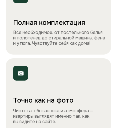
Телефоны
+7 495 212-09-09
+7 909 989-77-88
Электронная почта
info@apartlux.ru
Адрес
г. Москва, м. Бауманская,
Бауманская улица, 43/1, оф. 302
Навигация
Все квартиры
Порядок заселения
Способы оплаты
О нас
Контакты
Сотрудничество