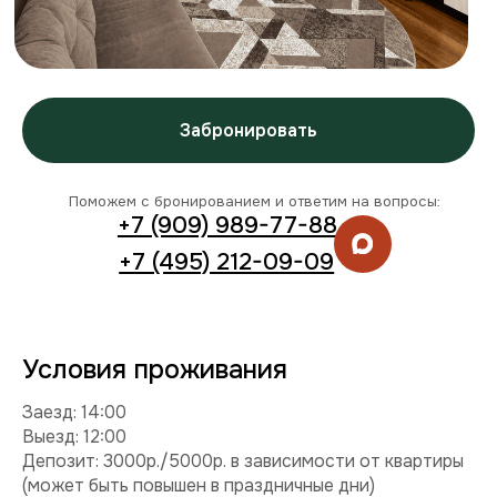
Условия проживания
Заезд: 14:00
Выезд: 12:00
Депозит: 3000р./5000р. в зависимости от квартиры
(может быть повышен в праздничные дни)
Можно с детьми: да
Можно с питомцем: нет
Можно курить: нет
Разрешены вечеринки: нет
Условия раннего заезда и позднего выезда
Комплектация
Техника:
кондиционер, холодильник, плита,
микроволновка, стиральная машина, телевизор,
фен, утюг.
Интернет и ТВ:
Wi-Fi, телевидение.
Удобства:
балкон, постельное белье, полотенца,
средства гигиены.