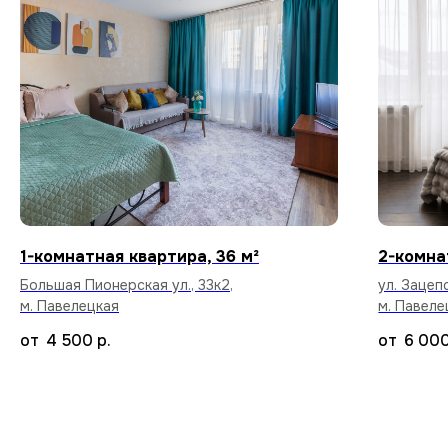
по командировкам.
Стабильный Wi-Fi
Высокоскоростной интернет в каждой
квартире бесплатно.
1-комнатная квартира, 36 м²
2-комна
Большая Пионерская ул., 33к2,
ул. Зацепс
м. Павелецкая
м. Павеле
4 500
р.
6 00
Уборка после каждого
арендатора
Тщательный клининг и дезинфекция
поверхностей, чтобы вы заселились
в абсолютно чистую квартиру.