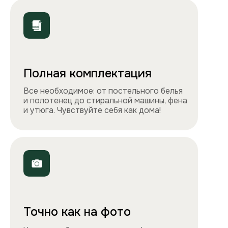
ООО «Столичные квартиры»
Телефоны
+7 495 212-09-09
+7 909 989-77-88
Электронная почта
info@apartlux.ru
Адрес
г. Москва, м. Бауманская,
Бауманская улица, 43/1, оф. 302
Навигация