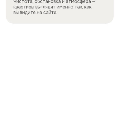
Все квартиры
Порядок заселения
Способы оплаты
О нас
Контакты
Сотрудничество
Квартиры
Квартиры посуточно в центре
Квартиры посуточно на востоке
Квартиры посуточно на юге
Квартиры посуточно на севере
Квартиры посуточно на западе
Цены и акции, представленные на сайте,
не являются публичной офертой
Политика конфиденциальности
Cайт разработан и продвигается
ihdigital.ru