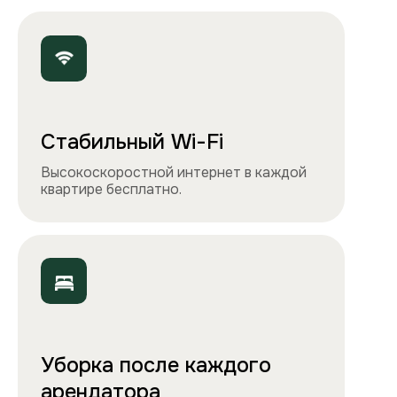
Точно как на фото
Чистота, обстановка и атмосфера —
квартиры выглядят именно так, как
вы видите на сайте.
Остались вопросы?
Вы можете связаться с нами
любым удобным
способом
или заполнить форму на обратный
звонок. Менеджер перезвонит и
проконсультирует.