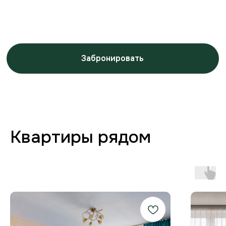
Заботимся о вашем
комфорте от бронирования
до выезда
Любая форма оплаты
и отчётность
Предоставляем закрывающие
документы для юр. лиц и отчётности