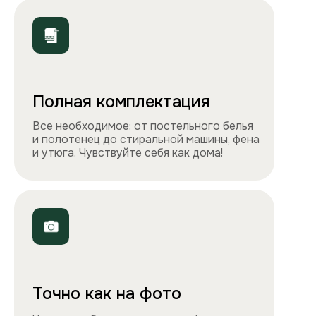
ООО «Столичные квартиры»
Телефоны
+7 495 212-09-09
+7 909 989-77-88
Электронная почта
info@apartlux.ru
Адрес
г. Москва, м. Бауманская,
Бауманская улица, 43/1, оф. 302
Навигация