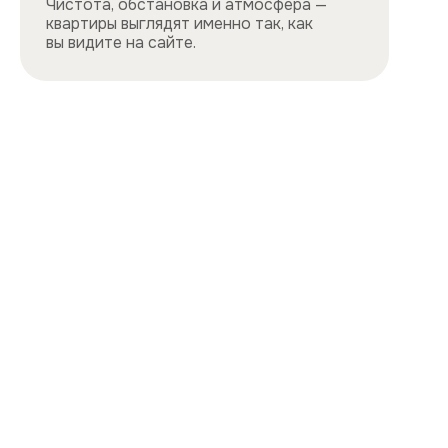
Все квартиры
Порядок заселения
Способы оплаты
О нас
Контакты
Сотрудничество
Квартиры
Квартиры посуточно в центре
Квартиры посуточно на востоке
Квартиры посуточно на юге
Квартиры посуточно на севере
Квартиры посуточно на западе
Цены и акции, представленные на сайте,
не являются публичной офертой
Политика конфиденциальности
Cайт разработан и продвигается
ihdigital.ru