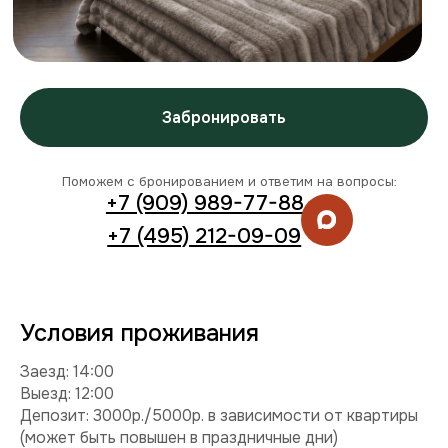
Условия проживания
Заезд: 14:00
Выезд: 12:00
Депозит: 3000р./5000р. в зависимости от квартиры
(может быть повышен в праздничные дни)
Можно с детьми: да
Можно с питомцем: нет
Можно курить: нет
Разрешены вечеринки: нет
Условия раннего заезда и позднего выезда
Комплектация
Техника:
кондиционер, холодильник, плита,
микроволновка, стиральная машина, телевизор,
фен, утюг.
Интернет и ТВ:
Wi-Fi, телевидение.
Удобства:
балкон, постельное белье, полотенца,
средства гигиены.