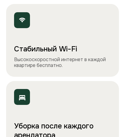
Точно как на фото
Чистота, обстановка и атмосфера —
квартиры выглядят именно так, как
вы видите на сайте.
Остались вопросы?
Вы можете связаться с нами
любым удобным
способом
или заполнить форму на обратный
звонок. Менеджер перезвонит и
проконсультирует.