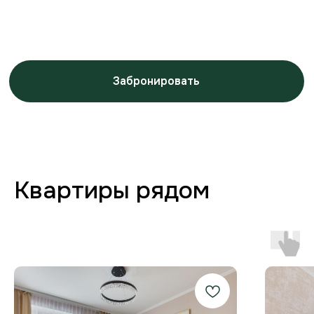
Заботимся о вашем
комфорте от бронирования
до выезда
Любая форма оплаты
и отчётность
Предоставляем закрывающие
документы для юр. лиц и отчётности