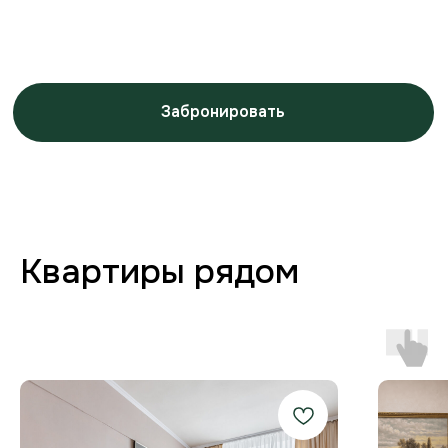
Заботимся о вашем
комфорте от бронирования
до выезда
Любая форма оплаты
и отчётность
Предоставляем закрывающие