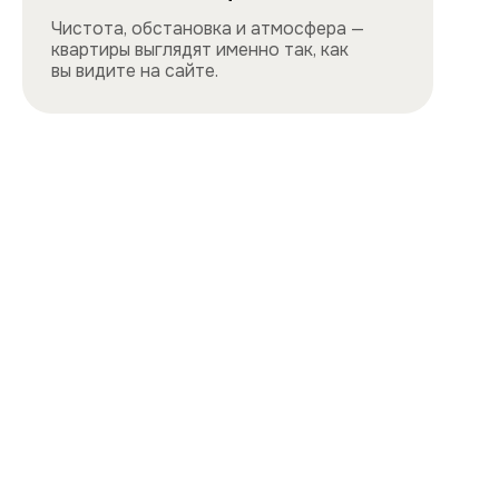
Навигация
Все квартиры
Порядок заселения
Способы оплаты
О нас
Контакты
Сотрудничество
Квартиры
Квартиры посуточно в центре
Квартиры посуточно на востоке
Квартиры посуточно на юге
Квартиры посуточно на севере
Квартиры посуточно на западе
Цены и акции, представленные на сайте,
не являются публичной офертой
Политика конфиденциальности
Cайт разработан и продвигается
ihdigital.ru