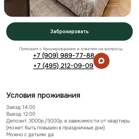
Условия проживания
Заезд: 14:00
Выезд: 12:00
Депозит: 3000р./5000р. в зависимости от квартиры
(может быть повышен в праздничные дни)
Можно с детьми: да
Можно с питомцем: нет
Можно курить: нет
Разрешены вечеринки: нет
Условия раннего заезда и позднего выезда
Комплектация
Техника:
кондиционер, холодильник, плита,
микроволновка, стиральная машина, телевизор, фен,
утюг.
Интернет и ТВ:
Wi-Fi, телевидение.
Удобства:
постельное белье, полотенца, средства
гигиены.