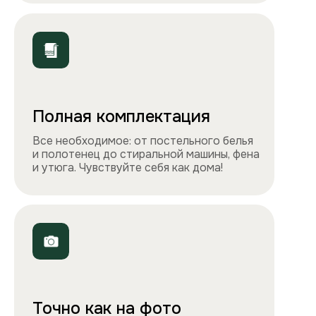
ООО «Столичные квартиры»
Телефоны
+7 495 212-09-09
+7 909 989-77-88
Электронная почта
info@apartlux.ru
Адрес
г. Москва, м. Бауманская,
Бауманская улица, 43/1, оф. 302