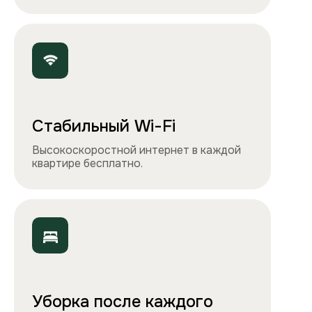
Точно как на фото
Чистота, обстановка и атмосфера —
квартиры выглядят именно так, как
вы видите на сайте.
Остались вопросы?
Вы можете связаться с нами
любым удобным
способом
или заполнить форму на обратный
звонок. Менеджер перезвонит и
проконсультирует.